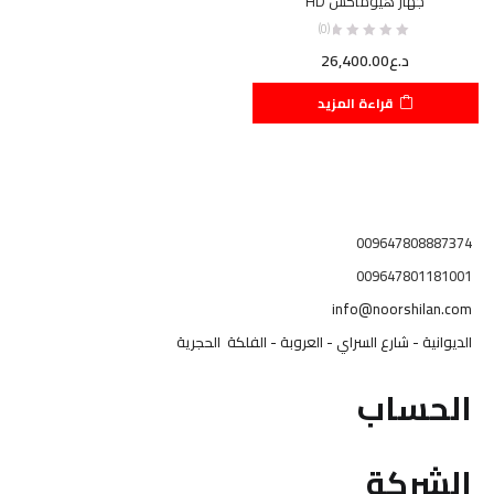
جهاز هيوماكس HD
(0)
د.ع
26,400.00
قراءة المزيد
009647808887374
009647801181001
info@noorshilan.com
الديوانية - شارع السراي - العروبة - الفلكة الحجرية
الحساب
الشركة