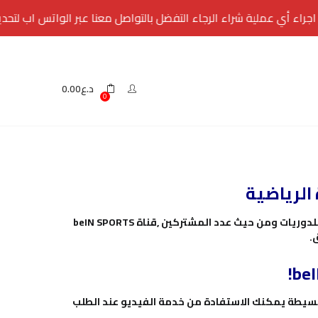
 أي عملية شراء الرجاء التفضل بالتواصل معنا عبر الواتس اب لتحديد نو
د.ع
0.00
0
بدأت في فرنسا وانتشرت الي معظم أنحاء العالم وها هي اليوم تصبح اكبر قناة رياضية في العالم من حيث حقوق البث المباشر للدوريات ومن حيث عدد المشتركين ,قناة beIN SPORTS
هور فقط بدون معلق.
بسيطة يمكنك الاستفادة من خدمة الفيديو عند الطلب