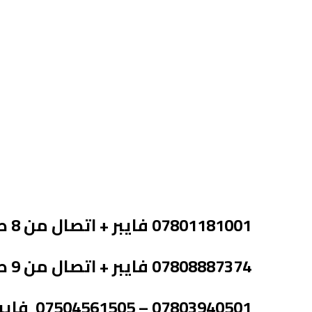
ل
07801181001 فايبر + اتصال من 8 صباحا لغايه 7 مساء
07808887374 فايبر + اتصال من 9 صباحا لغاية الساعة 11 ليلا
07803940501 – 07504561505 فايبر + اتصال – اربيل