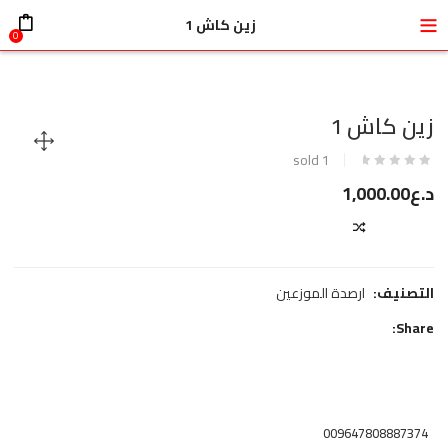
قبل اجراء أي عملية شراء الرجاء التفضل بالتواصل معن
زين كاش 1
0
زين كاش 1
sold
1
د.ع
1,000.00
COMPARE
التصنيف:
ارصدة الموزعين
Share:
009647808887374