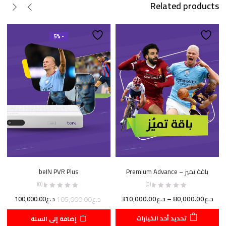
Related products
- 5%
باقة تميز – Premium Advance
beIN PVR Plus
(0)
(0)
نطاق
السعر
السعر
د.ع
80,000.00
–
د.ع
310,000.00
د.ع
105,000.00
د.ع
100,000.00
السعر:
الأصلي
الحال
تحديد أحد الخيارات
إضافة إلى السلة
من
هو:
هو: