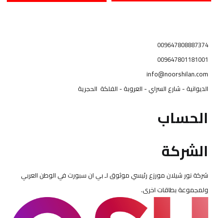
د.ع105,000.00.
د.ع100,000.00.
خلال
009647808887374
009647801181001
info@noorshilan.com
الديوانية - شارع السراي - العروبة - الفلكة الحجرية
الحساب
الشركة
شركة نور شيلان مورزع رئيسي موثوق لـ بي ان سبورت في الوطن العربي
ولمجموعة بطاقات اخرى.