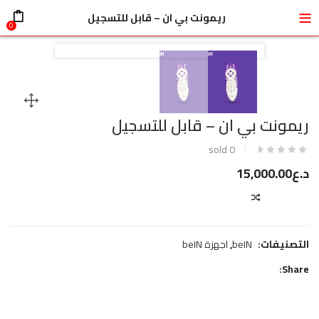
قبل اجراء أي عملية شراء الرجاء التفضل بالتواصل معنا عبر الواتس ا
ريمونت بي ان – قابل للتسجيل
0
ريمونت بي ان – قابل للتسجيل
sold
0
د.ع
15,000.00
COMPARE
التصنيفات:
beIN
,
اجهزة beIN
Share: